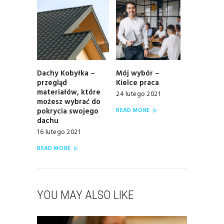
WPISU
Dachy Kobyłka –
Mój wybór –
Previous
Next
przegląd
Kielce praca
post:
post:
materiałów, które
24 lutego 2021
możesz wybrać do
pokrycia swojego
READ MORE
dachu
16 lutego 2021
READ MORE
YOU MAY ALSO LIKE