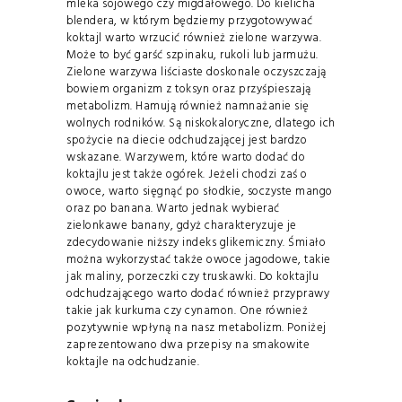
mleka sojowego czy migdałowego. Do kielicha
blendera, w którym będziemy przygotowywać
koktajl warto wrzucić również zielone warzywa.
Może to być garść szpinaku, rukoli lub jarmużu.
Zielone warzywa liściaste doskonale oczyszczają
bowiem organizm z toksyn oraz przyśpieszają
metabolizm. Hamują również namnażanie się
wolnych rodników. Są niskokaloryczne, dlatego ich
spożycie na diecie odchudzającej jest bardzo
wskazane. Warzywem, które warto dodać do
koktajlu jest także ogórek. Jeżeli chodzi zaś o
owoce, warto sięgnąć po słodkie, soczyste mango
oraz po banana. Warto jednak wybierać
zielonkawe banany, gdyż charakteryzuje je
zdecydowanie niższy indeks glikemiczny. Śmiało
można wykorzystać także owoce jagodowe, takie
jak maliny, porzeczki czy truskawki. Do koktajlu
odchudzającego warto dodać również przyprawy
takie jak kurkuma czy cynamon. One również
pozytywnie wpłyną na nasz metabolizm. Poniżej
zaprezentowano dwa przepisy na smakowite
koktajle na odchudzanie.