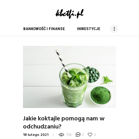
kbc tfi
blog finansowy
BANKOWOŚĆ I FINANSE
INWESTYCJE
BANKOWOŚĆ I FINANSE
INWESTYCJE
NIERUCHOMOŚCI
PORADY
PRACA
USŁUGI
ZAKUPY
Jakie koktajle pomogą nam w
odchudzaniu?
18 lutego 2021
758
0
0