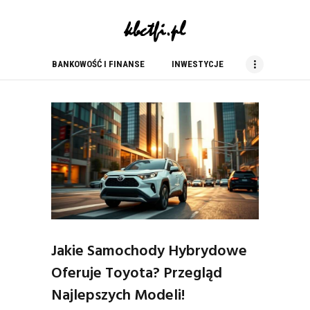
kbc tfi
blog finansowy
BANKOWOŚĆ I FINANSE
INWESTYCJE
BANKOWOŚĆ I FINANSE
INWESTYCJE
NIERUCHOMOŚCI
PORADY
PRACA
USŁUGI
ZAKUPY
Jakie Samochody Hybrydowe
Oferuje Toyota? Przegląd
Najlepszych Modeli!