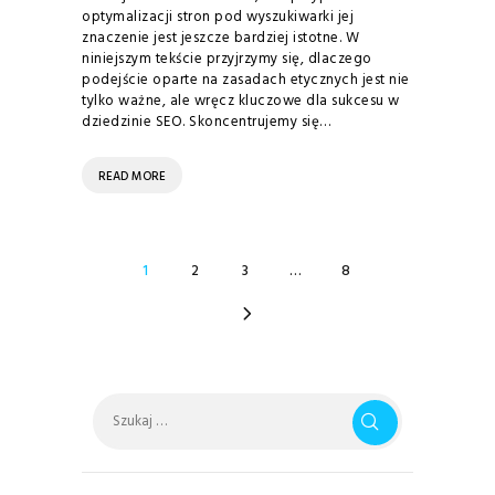
optymalizacji stron pod wyszukiwarki jej
znaczenie jest jeszcze bardziej istotne. W
niniejszym tekście przyjrzymy się, dlaczego
podejście oparte na zasadach etycznych jest nie
tylko ważne, ale wręcz kluczowe dla sukcesu w
dziedzinie SEO. Skoncentrujemy się…
READ MORE
STRONICOWANIE
PAGE
1
PAGE
2
PAGE
3
…
PAGE
8
WPISÓW
>
Szukaj: