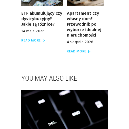
ETF akumulujący czy
Apartament czy
Previous
Next
dystrybucyjny?
własny dom?
post:
post:
Jakie są różnice?
Przewodnik po
wyborze idealnej
14 maja 2026
nieruchomości
READ MORE
4 sierpnia 2026
READ MORE
YOU MAY ALSO LIKE