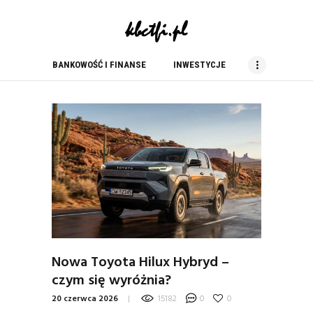
kbc tfi
blog finansowy
BANKOWOŚĆ I FINANSE
INWESTYCJE
BANKOWOŚĆ I FINANSE
INWESTYCJE
NIERUCHOMOŚCI
PORADY
PRACA
USŁUGI
ZAKUPY
Nowa Toyota Hilux Hybryd –
czym się wyróżnia?
20 czerwca 2026
15182
0
0