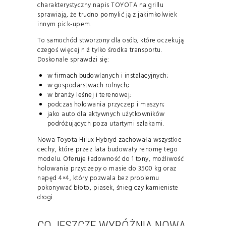
charakterystyczny napis TOYOTA na grillu
sprawiają, że trudno pomylić ją z jakimkolwiek
innym pick-upem.
To samochód stworzony dla osób, które oczekują
czegoś więcej niż tylko środka transportu.
Doskonale sprawdzi się:
w firmach budowlanych i instalacyjnych;
w gospodarstwach rolnych;
w branży leśnej i terenowej;
podczas holowania przyczep i maszyn;
jako auto dla aktywnych użytkowników
podróżujących poza utartymi szlakami.
Nowa Toyota Hilux Hybryd zachowała wszystkie
cechy, które przez lata budowały renomę tego
modelu. Oferuje ładowność do 1 tony, możliwość
holowania przyczepy o masie do 3500 kg oraz
napęd 4×4, który pozwala bez problemu
pokonywać błoto, piasek, śnieg czy kamieniste
drogi.
CO JESZCZE WYRÓŻNIA NOWĄ