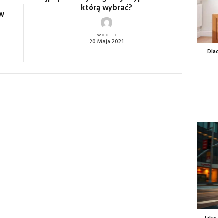
którą wybrać?
 w
by
KBC TFI
20 Maja 2021
Dla