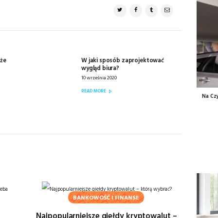
oże
W jaki sposób zaprojektować
Next
wygląd biura?
post:
10 września 2020
READ MORE
Na Cz
BANKOWOŚĆ I FINANSE
Najpopularniejsze giełdy kryptowalut –