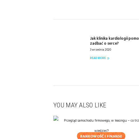
NAWIGACJA
WPISU
Jak klinika kardiologii pom
Previous
zadbać o serce?
post:
3 września 2020
READ MORE
YOU MAY ALSO LIKE
BANKOWOŚĆ I FINANSE