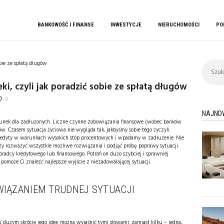
BANKOWOŚĆ I FINANSE
INWESTYCJE
BANKOWOŚĆ I FINANSE
INWESTYCJE
NIERUCHOMOŚCI
PO
kbc tfi
blog finansowy
NIERUCHOMOŚCI
PORADY
Szukaj:
PRACA
ki, czyli jak poradzić sobie ze spłatą długów
USŁUGI
0
ZAKUPY
NAJNO
ratunek dla zadłużonych. Liczne czynne zobowiązania finansowe (wobec banków
ów. Czasem sytuacja życiowa nie wygląda tak, jakbyśmy sobie tego życzyli.
kredyty w warunkach wysokich stóp procentowych i wpadamy w zadłużenie. Nie
y rozważyć wszystkie możliwe rozwiązania i podjąć próbę poprawy sytuacji.
doradcy kredytowego lub finansowego. Potrafi on dużo szybciej i sprawniej
omoże Ci znaleźć najlepsze wyjście z niezadowalającej sytuacji.
WIĄZANIEM TRUDNEJ SYTUACJI
W dużym skrócie jego ideę można wyjaśnić tymi słowami: zamiast kilku – jedna,