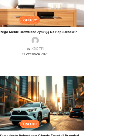
ZAKUPY
czego Meble Drewniane Zyskują Na Popularności?
by
KBC TFI
12 czerwca 2025
USŁUGI