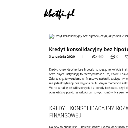
Kredyt konsolidacyjny bez hipote
3 września 2020
660
0
Kredyt konsolidacyjny bez hipoteki to rozsądne wyjście i 
oraz innych instytucji) to rzeczywistość dużej części Polak
Zdarza się, że wpadamy w finansowe pułapki, zaciągamy 
ma jednak sytuacji bez wyjścia. W trudnym momencie należ
Warto w takiej chwili skorzystać z porady fachowca, czyli 
odnaleźć się pośród zawiłości bankowych umów. Na pewno p
KREDYT KONSOLIDACYJNY ROZ
FINANSOWEJ
Na pewno znane jest Ci pojęcie kredytu konsolidacyjnego. 