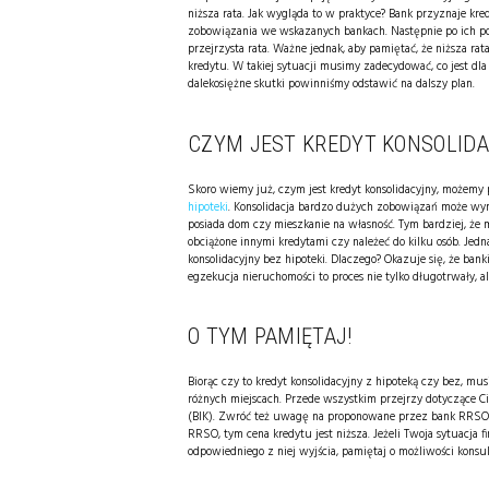
niższa rata. Jak wygląda to w praktyce? Bank przyznaje kre
zobowiązania we wskazanych bankach. Następnie po ich połąc
przejrzysta rata. Ważne jednak, aby pamiętać, że niższa ra
kredytu. W takiej sytuacji musimy zadecydować, co jest dla 
dalekosiężne skutki powinniśmy odstawić na dalszy plan.
CZYM JEST KREDYT KONSOLIDA
Skoro wiemy już, czym jest kredyt konsolidacyjny, możemy p
hipoteki
. Konsolidacja bardzo dużych zobowiązań może wyma
posiada dom czy mieszkanie na własność. Tym bardziej, że 
obciążone innymi kredytami czy należeć do kilku osób. Jedna
konsolidacyjny bez hipoteki. Dlaczego? Okazuje się, że bank
egzekucja nieruchomości to proces nie tylko długotrwały, a
O TYM PAMIĘTAJ!
Biorąc czy to kredyt konsolidacyjny z hipoteką czy bez, mu
różnych miejscach. Przede wszystkim przejrzy dotyczące 
(BIK). Zwróć też uwagę na proponowane przez bank RRSO, c
RRSO, tym cena kredytu jest niższa. Jeżeli Twoja sytuacja 
odpowiedniego z niej wyjścia, pamiętaj o możliwości kons