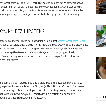
dyt konsolidacyjny i co dalej? Redukuje za jego pomocą nasze dotychczasowe
zeniu, klient spłaca już zadłużenie wobec jednej instytucji. Jest to jedna i
ta i dłuższy okres spłaty zobowiązania wiąże się ze wzrostem całkowitego kosztu
nas najważniejsze. Jeżeli grozi nam utrata bieżącej płynności finansowej,
CYJNY BEZ HIPOTEKI?
rzejść do interesującego nas zagadnienia, jakim jest
kredyt konsolidacyjny bez
gać zabezpieczenia, takiego jak np. nieruchomość. Oczywiście, nie każdy z nas
muszą być one dla banku atrakcyjne jako zabezpieczenie, czyli nie mogą być
k nie wszystko stracone, ponieważ istnieje możliwość, jaką jest kredyt
i również nie są pasjonatami zabezpieczania zobowiązań, a to dlatego, że
le też kosztowny.
sisz pamiętać, że instytucja go udzielająca będzie sprawdzać Twoje dane w
Cię wpisy w Krajowym Rejestrze Długów (KRD) i Biurze Informacji Kredytowe
zyli rzeczywistą roczną stopę oprocentowania. Najprościej mówiąc, im niższe
finansowa jest przyczyną wielu zmartwień i nie potrafisz sam znaleźć
POPULA
ultacji z doradcą kredytowym i finansowym.