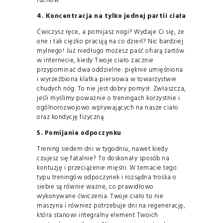
ruchów.
4. Koncentracja na tylko jednej partii ciała
Ćwiczysz ręce, a pomijasz nogi? Wydaje Ci się, że
one i tak ciężko pracują na co dzień? Nic bardziej
mylnego! Już niedługo możesz paść ofiarą żartów
w internecie, kiedy Twoje ciało zacznie
przypominać dwa oddzielne: pięknie umięśniona
i wyrzeźbiona klatka piersiowa w towarzystwie
chudych nóg. To nie jest dobry pomysł. Zwłaszcza,
jeśli myślimy poważnie o treningach korzystnie i
ogólnorozwojowo wpływających na nasze ciało
oraz kondycję fizyczną.
5. Pomijanie odpoczynku
Trening siedem dni w tygodniu, nawet kiedy
czujesz się fatalnie? To doskonały sposób na
kontuzję i przeciążenie mięśni. W temacie tego
typu treningów odpoczynek i rozsądna troska o
siebie są równie ważne, co prawidłowo
wykonywane ćwiczenia. Twoje ciało to nie
maszyna i również potrzebuje dni na regenerację,
która stanowi integralny element Twoich