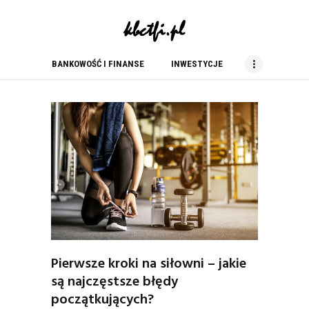
kbc tfi
blog finansowy
BANKOWOŚĆ I FINANSE
INWESTYCJE
BANKOWOŚĆ I FINANSE
INWESTYCJE
NIERUCHOMOŚCI
PORADY
PRACA
USŁUGI
ZAKUPY
Pierwsze kroki na siłowni – jakie
są najczęstsze błędy
początkujących?