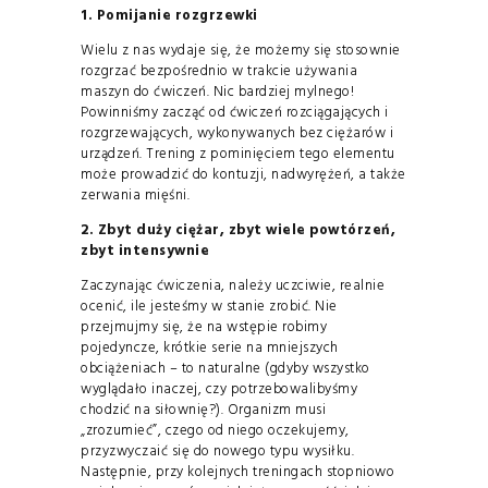
1. Pomijanie rozgrzewki
Wielu z nas wydaje się, że możemy się stosownie
rozgrzać bezpośrednio w trakcie używania
maszyn do ćwiczeń. Nic bardziej mylnego!
Powinniśmy zacząć od ćwiczeń rozciągających i
rozgrzewających, wykonywanych bez ciężarów i
urządzeń. Trening z pominięciem tego elementu
może prowadzić do kontuzji, nadwyrężeń, a także
zerwania mięśni.
2. Zbyt duży ciężar, zbyt wiele powtórzeń,
zbyt intensywnie
Zaczynając ćwiczenia, należy uczciwie, realnie
ocenić, ile jesteśmy w stanie zrobić. Nie
przejmujmy się, że na wstępie robimy
pojedyncze, krótkie serie na mniejszych
obciążeniach – to naturalne (gdyby wszystko
wyglądało inaczej, czy potrzebowalibyśmy
chodzić na siłownię?). Organizm musi
„zrozumieć”, czego od niego oczekujemy,
przyzwyczaić się do nowego typu wysiłku.
Następnie, przy kolejnych treningach stopniowo