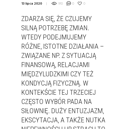
13 lipca 2020
910
0
0
ZDARZA SIĘ, ŻE CZUJEMY
SILNĄ POTRZEBĘ ZMIAN.
WTEDY PODEJMUJEMY
RÓŻNE, ISTOTNE DZIAŁANIA –
ZWIĄZANE NP. Z SYTUACJĄ
FINANSOWĄ, RELACJAMI
MIĘDZYLUDZKIMI CZY TEŻ
KONDYCJĄ FIZYCZNĄ. W
KONTEKŚCIE TEJ TRZECIEJ
CZĘSTO WYBÓR PADA NA
SIŁOWNIĘ. DUŻY ENTUZJAZM,
EKSCYTACJA, A TAKŻE NUTKA