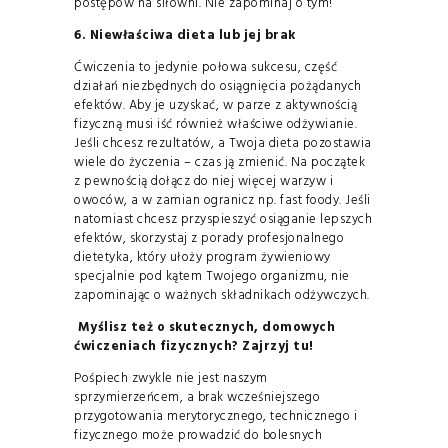
postępów na siłowni. Nie zapominaj o tym!
6. Niewłaściwa dieta lub jej brak
Ćwiczenia to jedynie połowa sukcesu, część
działań niezbędnych do osiągnięcia pożądanych
efektów. Aby je uzyskać, w parze z aktywnością
fizyczną musi iść również właściwe odżywianie.
Jeśli chcesz rezultatów, a Twoja dieta pozostawia
wiele do życzenia – czas ją zmienić. Na początek
z pewnością dołącz do niej więcej warzyw i
owoców, a w zamian ogranicz np. fast foody. Jeśli
natomiast chcesz przyspieszyć osiąganie lepszych
efektów, skorzystaj z porady profesjonalnego
dietetyka, który ułoży program żywieniowy
specjalnie pod kątem Twojego organizmu, nie
zapominając o ważnych składnikach odżywczych.
Myślisz też o skutecznych, domowych
ćwiczeniach fizycznych?
Zajrzyj tu!
Pośpiech zwykle nie jest naszym
sprzymierzeńcem, a brak wcześniejszego
przygotowania merytorycznego, technicznego i
fizycznego może prowadzić do bolesnych