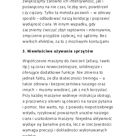
zwiększajmy zarówno ich intensywność, jak i
poświęcony na nie czas, liczbę serii, powtórzeń
czy ciężary. Tylko ta metoda pozwoli – w zdrowy
sposób – odbudować naszą kondycję i poprawić
wydajność ciała. W innym wypadku, gdy
zaczniemy ćwiczyć zbyt raptownie i intensywnie,
zmęczenie przyjdzie szybciej, niż sądzimy. Bez
wielkich efektów, za to z możliwymi kontuzjami.
3. Niewłaściwe używanie sprzętów
Współczesne maszyny do ćwiczeń (atlasy, ławki
itp.) są coraz nowocześniejsze, solidniejsze i
oferujące dodatkowe funkcje. Nie zmienia to
jednak faktu, że dla skuteczności treningu – a
także zdrowia i bezpieczeństwa naszego oraz
innych – musimy wiedzieć, jak z nich korzystać.
Przy każdej maszynie widnieje instrukcja obsługi,
a pracownicy siłowni są otwarci na nasze pytania
i pomoc. Nie warto, np. z powodu niepotrzebnego
wstydu, ryzykować poważnych urazów naszego
ciała i uszkodzenia maszyny. Niejedna aktywność
wydaje się banalnie prosta, lecz w rzeczywistości
wymaga precyzji i dokładności wykonywanych