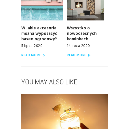
W jakie akcesoria
Wszystko o
Previous
Next
można wyposażyć
nowoczesnych
post:
post:
basen ogrodowy?
kominkach
5 lipca 2020
14 lipca 2020
READ MORE
READ MORE
YOU MAY ALSO LIKE