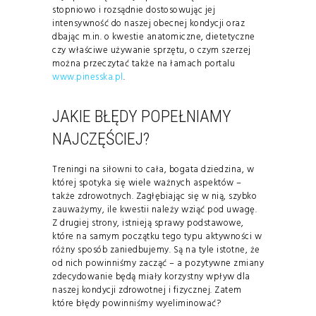
stopniowo i rozsądnie dostosowując jej
intensywność do naszej obecnej kondycji oraz
dbając m.in. o kwestie anatomiczne, dietetyczne
czy właściwe używanie sprzętu, o czym szerzej
można przeczytać także na łamach portalu
www.pinesska.pl
.
JAKIE BŁĘDY POPEŁNIAMY
NAJCZĘŚCIEJ?
Treningi na siłowni to cała, bogata dziedzina, w
której spotyka się wiele ważnych aspektów –
także zdrowotnych. Zagłębiając się w nią, szybko
zauważymy, ile kwestii należy wziąć pod uwagę.
Z drugiej strony, istnieją sprawy podstawowe,
które na samym początku tego typu aktywności w
różny sposób zaniedbujemy. Są na tyle istotne, że
od nich powinniśmy zacząć – a pozytywne zmiany
zdecydowanie będą miały korzystny wpływ dla
naszej kondycji zdrowotnej i fizycznej. Zatem
które błędy powinniśmy wyeliminować?