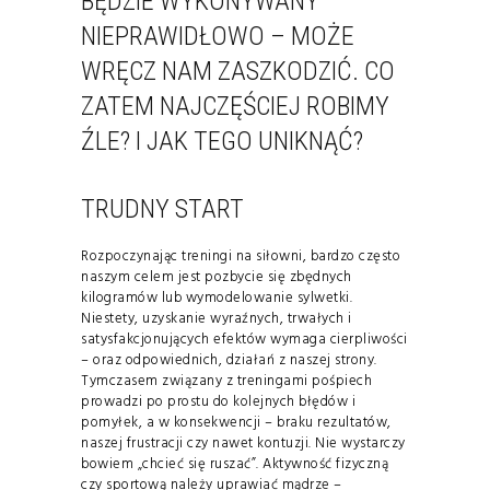
BĘDZIE WYKONYWANY
NIEPRAWIDŁOWO – MOŻE
WRĘCZ NAM ZASZKODZIĆ. CO
ZATEM NAJCZĘŚCIEJ ROBIMY
ŹLE? I JAK TEGO UNIKNĄĆ?
TRUDNY START
Rozpoczynając treningi na siłowni, bardzo często
naszym celem jest pozbycie się zbędnych
kilogramów lub wymodelowanie sylwetki.
Niestety, uzyskanie wyraźnych, trwałych i
satysfakcjonujących efektów wymaga cierpliwości
– oraz odpowiednich, działań z naszej strony.
Tymczasem związany z treningami pośpiech
prowadzi po prostu do kolejnych błędów i
pomyłek, a w konsekwencji – braku rezultatów,
naszej frustracji czy nawet kontuzji. Nie wystarczy
bowiem „chcieć się ruszać”. Aktywność fizyczną
czy sportową należy uprawiać mądrze –