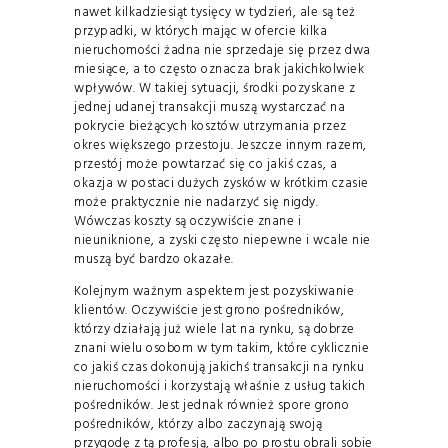
nawet kilkadziesiąt tysięcy w tydzień, ale są też
przypadki, w których mając w ofercie kilka
nieruchomości żadna nie sprzedaje się przez dwa
miesiące, a to często oznacza brak jakichkolwiek
wpływów. W takiej sytuacji, środki pozyskane z
jednej udanej transakcji muszą wystarczać na
pokrycie bieżących kosztów utrzymania przez
okres większego przestoju. Jeszcze innym razem,
przestój może powtarzać się co jakiś czas, a
okazja w postaci dużych zysków w krótkim czasie
może praktycznie nie nadarzyć się nigdy.
Wówczas koszty są oczywiście znane i
nieuniknione, a zyski często niepewne i wcale nie
muszą być bardzo okazałe.
Kolejnym ważnym aspektem jest pozyskiwanie
klientów. Oczywiście jest grono pośredników,
którzy działają już wiele lat na rynku, są dobrze
znani wielu osobom w tym takim, które cyklicznie
co jakiś czas dokonują jakichś transakcji na rynku
nieruchomości i korzystają właśnie z usług takich
pośredników. Jest jednak również spore grono
pośredników, którzy albo zaczynają swoją
przygodę z tą profesją, albo po prostu obrali sobie