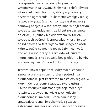
taki sposób działania i decydują się na
wykonywanie tak zwanych zimnych telefonów do
właścicieli nieruchomości, którzy wystawiają
prywatne ogłoszenia. Takie rozmowy nigdy nie są
łatwe, a większość z nich kończy się stanowczą
odmową podjęcia współpracy, albo w najlepszym
wypadku stwierdzeniem, że klient się zastanowi
po czym już jednak nie oddzwania. W takich
wypadkach pośrednik sprowadzony jest niejako
do roli telemarketera wydzwaniającego do osób,
które w ogóle nawet nie rozważały możliwości
podjęcia współpracy z jakimkolwiek biurem
nieruchomości choć pewnie bez problemu byłyby
w stanie wymienić niejedno biuro z nazwy.
Jeszcze innym aspektem, który może stanowić
zarówno blask jak i cień profesji pośrednika
nieruchomości jest konkretne miasto czy region, w
którym ów pośrednik świadczy swoje usługi.
Często w dużych miastach sytuacja może być
łatwiejsza z uwagi na większą cyrkulację
nieruchomości na rynku. Poza tym, osoby
sprzedające daną nieruchomość są często
zabiegane i nie mają ani czasu ani ochoty same