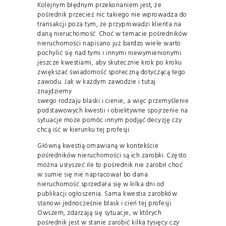
Kolejnym błędnym przekonaniem jest, że
pośrednik przecież nic takiego nie wprowadza do
transakcji poza tym, że przyprowadzi klienta na
daną nieruchomość. Choć w temacie pośredników
nieruchomości napisano już bardzo wiele warto
pochylić się nad tymi i innymi niewymienionymi
jeszcze kwestiami, aby skutecznie krok po kroku
zwiększać świadomość społeczną dotyczącą tego
zawodu. Jak w każdym zawodzie i tutaj
znajdziemy
swego rodzaju blaski i cienie, a więc przemyślenie
podstawowych kwestii i obiektywne spojrzenie na
sytuacje może pomóc innym podjąć decyzję czy
chcą iść w kierunku tej profesji.
Główną kwestią omawianą w kontekście
pośredników nieruchomości są ich zarobki. Często
można usłyszeć ile to pośrednik nie zarobił choć
w sumie się nie napracował bo dana
nieruchomość sprzedała się w kilka dni od
publikacji ogłoszenia. Sama kwestia zarobków
stanowi jednocześnie blask i cień tej profesji.
Owszem, zdarzają się sytuacje, w których
pośrednik jest w stanie zarobić kilka tysięcy czy