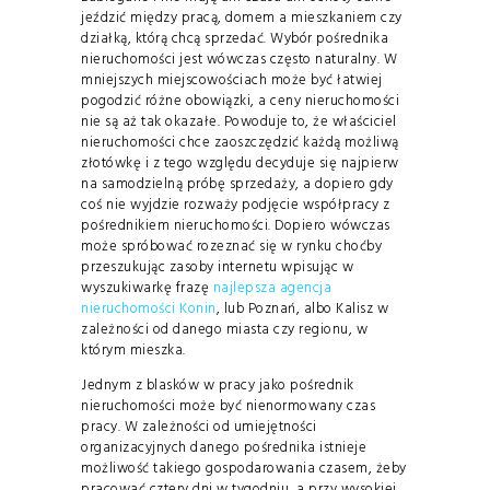
jeździć między pracą, domem a mieszkaniem czy
działką, którą chcą sprzedać. Wybór pośrednika
nieruchomości jest wówczas często naturalny. W
mniejszych miejscowościach może być łatwiej
pogodzić różne obowiązki, a ceny nieruchomości
nie są aż tak okazałe. Powoduje to, że właściciel
nieruchomości chce zaoszczędzić każdą możliwą
złotówkę i z tego względu decyduje się najpierw
na samodzielną próbę sprzedaży, a dopiero gdy
coś nie wyjdzie rozważy podjęcie współpracy z
pośrednikiem nieruchomości. Dopiero wówczas
może spróbować rozeznać się w rynku choćby
przeszukując zasoby internetu wpisując w
wyszukiwarkę frazę
najlepsza agencja
nieruchomości Konin
, lub Poznań, albo Kalisz w
zależności od danego miasta czy regionu, w
którym mieszka.
Jednym z blasków w pracy jako pośrednik
nieruchomości może być nienormowany czas
pracy. W zależności od umiejętności
organizacyjnych danego pośrednika istnieje
możliwość takiego gospodarowania czasem, żeby
pracować cztery dni w tygodniu, a przy wysokiej