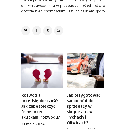
nieuleganie stereotypom i mitom związanym z
danym zawodem, a w przypadku pośredników w
obrocie nieruchomościami jest ich całkiem sporo.
NAWIGACJA
WPISU
Rozwód a
Jak przygotować
Previous
Next
przedsiębiorczość:
samochód do
post:
post:
Jak zabezpieczyć
sprzedaży w
firmę przed
skupie aut w
skutkami rozwodu?
Tychach i
Gliwicach?
21 maja 2024