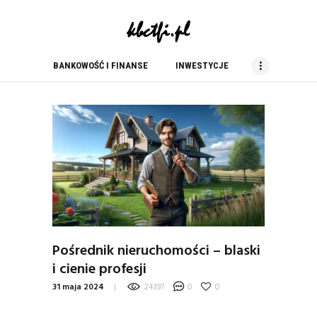
kbc tfi
blog finansowy
BANKOWOŚĆ I FINANSE
INWESTYCJE
BANKOWOŚĆ I FINANSE
INWESTYCJE
NIERUCHOMOŚCI
PORADY
PRACA
USŁUGI
ZAKUPY
Pośrednik nieruchomości – blaski
i cienie profesji
31 maja 2024
24397
0
0