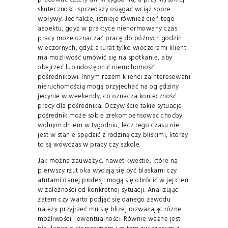
skuteczności sprzedaży osiągać wciąż spore
wpływy. Jednakże, istnieje również cień tego
aspektu, gdyż w praktyce nienormowany czas
pracy może oznaczać pracę do późnych godzin
wieczornych, gdyż akurat tylko wieczorami klient
ma możliwość umówić się na spotkanie, aby
obejrzeć lub udostępnić nieruchomość
pośrednikowi. Innym razem klienci zainteresowani
nieruchomością mogą przyjechać na oględziny
jedynie w weekendy, co oznacza konieczność
pracy dla pośrednika. Oczywiście takie sytuacje
pośrednik może sobie zrekompensować choćby
wolnym dniem w tygodniu, lecz tego czasu nie
jest w stanie spędzić z rodziną czy bliskimi, którzy
to są wówczas w pracy czy szkole.
Jak można zauważyć, nawet kwestie, które na
pierwszy rzut oka wydają się być blaskami czy
atutami danej profesji mogą się obrócić w jej cień
w zależności od konkretnej sytuacji. Analizując
zatem czy warto podjąć się danego zawodu
należy przyjrzeć mu się bliżej rozważając różne
możliwości i ewentualności. Równie ważne jest