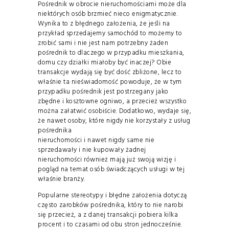
Pośrednik w obrocie nieruchomościami może dla
niektórych osób brzmieć nieco enigmatycznie.
Wynika to z błędnego założenia, że jeśli na
przykład sprzedajemy samochód to możemy to
zrobić sami i nie jest nam potrzebny żaden
pośrednik to dlaczego w przypadku mieszkania,
domu czy działki miałoby być inaczej? Obie
transakcje wydają się być dość zbliżone, lecz to
właśnie ta nieświadomość powoduje, że w tym
przypadku pośrednik jest postrzegany jako
zbędne i kosztowne ogniwo, a przecież wszystko
można załatwić osobiście. Dodatkowo, wydaje się,
że nawet osoby, które nigdy nie korzystały z usług
pośrednika
nieruchomości i nawet nigdy same nie
sprzedawały i nie kupowały żadnej
nieruchomości również mają już swoją wizję i
pogląd na temat osób świadczących usługi w tej
właśnie branży.
Popularne stereotypy i błędne założenia dotyczą
często zarobków pośrednika, który to nie narobi
się przecież, a z danej transakcji pobiera kilka
procent i to czasami od obu stron jednocześnie.