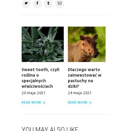
NAWIGACJA
WPISU
Sweet tooth, czyli
Dlaczego warto
Previous
Next
roślina o
zainwestować w
post:
post:
specjalnych
pastuchy na
właściwościach
dziki?
20 maja 2021
24 maja 2021
READ MORE
READ MORE
YOU MAY ALSO LIKE