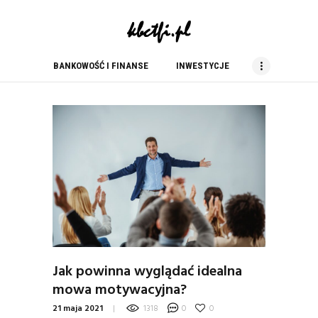
kbc tfi
blog finansowy
BANKOWOŚĆ I FINANSE
INWESTYCJE
BANKOWOŚĆ I FINANSE
INWESTYCJE
NIERUCHOMOŚCI
PORADY
PRACA
USŁUGI
ZAKUPY
Jak powinna wyglądać idealna
mowa motywacyjna?
21 maja 2021
1318
0
0