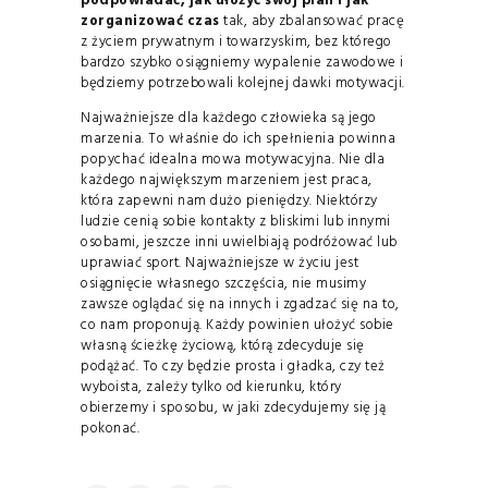
podpowiadać, jak ułożyć swój plan i jak
zorganizować czas
tak, aby zbalansować pracę
z życiem prywatnym i towarzyskim, bez którego
bardzo szybko osiągniemy wypalenie zawodowe i
będziemy potrzebowali kolejnej dawki motywacji.
Najważniejsze dla każdego człowieka są jego
marzenia. To właśnie do ich spełnienia powinna
popychać idealna mowa motywacyjna. Nie dla
każdego największym marzeniem jest praca,
która zapewni nam dużo pieniędzy. Niektórzy
ludzie cenią sobie kontakty z bliskimi lub innymi
osobami, jeszcze inni uwielbiają podróżować lub
uprawiać sport. Najważniejsze w życiu jest
osiągnięcie własnego szczęścia, nie musimy
zawsze oglądać się na innych i zgadzać się na to,
co nam proponują. Każdy powinien ułożyć sobie
własną ścieżkę życiową, którą zdecyduje się
podążać. To czy będzie prosta i gładka, czy też
wyboista, zależy tylko od kierunku, który
obierzemy i sposobu, w jaki zdecydujemy się ją
pokonać.