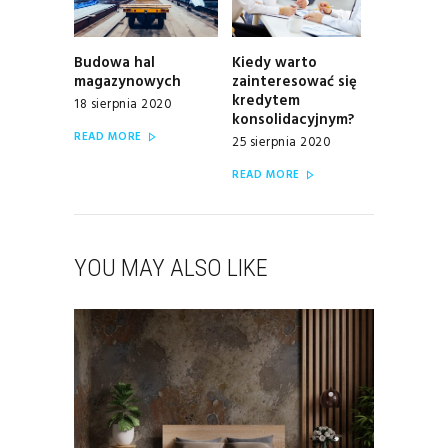
Budowa hal
Kiedy warto
Previous
Next
magazynowych
zainteresować się
post:
post:
kredytem
18 sierpnia 2020
konsolidacyjnym?
READ MORE
25 sierpnia 2020
READ MORE
YOU MAY ALSO LIKE