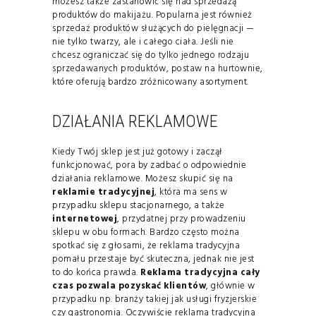
możesz także zastanowić się nad sprzedażą
produktów do makijażu. Popularna jest również
sprzedaż produktów służących do pielęgnacji —
nie tylko twarzy, ale i całego ciała. Jeśli nie
chcesz ograniczać się do tylko jednego rodzaju
sprzedawanych produktów, postaw na hurtownie,
które oferują bardzo zróżnicowany asortyment.
DZIAŁANIA REKLAMOWE
Kiedy Twój sklep jest już gotowy i zaczął
funkcjonować, pora by zadbać o odpowiednie
działania reklamowe. Możesz skupić się na
reklamie tradycyjnej
, która ma sens w
przypadku sklepu stacjonarnego, a także
internetowej
, przydatnej przy prowadzeniu
sklepu w obu formach. Bardzo często można
spotkać się z głosami, że reklama tradycyjna
pomału przestaje być skuteczna, jednak nie jest
to do końca prawda.
Reklama tradycyjna cały
czas pozwala pozyskać klientów
, głównie w
przypadku np. branży takiej jak usługi fryzjerskie
czy gastronomia. Oczywiście reklama tradycyjna