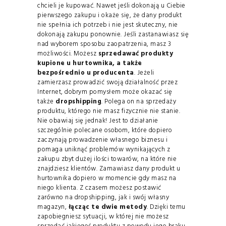
chcieli je kupować. Nawet jeśli dokonają u Ciebie
pierwszego zakupu i okaże się, że dany produkt
nie spełnia ich potrzeb i nie jest skuteczny, nie
dokonają zakupu ponownie. Jeśli zastanawiasz się
nad wyborem sposobu zaopatrzenia, masz 3
możliwości. Możesz
sprzedawać produkty
kupione u hurtownika, a także
bezpośrednio u producenta
. Jeżeli
zamierzasz prowadzić swoją działalność przez
Internet, dobrym pomysłem może okazać się
także
dropshipping
. Polega on na sprzedaży
produktu, którego nie masz fizycznie nie stanie.
Nie obawiaj się jednak! Jest to działanie
szczególnie polecane osobom, które dopiero
zaczynają prowadzenie własnego biznesu i
pomaga uniknąć problemów wynikających z
zakupu zbyt dużej ilości towarów, na które nie
znajdziesz klientów. Zamawiasz dany produkt u
hurtownika dopiero w momencie gdy masz na
niego klienta. Z czasem możesz postawić
zarówno na dropshipping, jak i swój własny
magazyn,
łącząc te dwie metody
. Dzięki temu
zapobiegniesz sytuacji, w której nie możesz