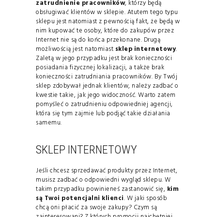
zatrudnienie pracowników
, którzy będą
obsługiwać klientów w sklepie. Atutem tego typu
sklepu jest natomiast z pewnością fakt, że będą w
nim kupować te osoby, które do zakupów przez
Internet nie są do końca przekonane. Drugą
możliwością jest natomiast
sklep internetowy
.
Zaletą w jego przypadku jest brak konieczności
posiadania fizycznej lokalizacji, a także brak
konieczności zatrudniania pracowników. By Twój
sklep zdobywał jednak klientów, należy zadbać o
kwestie takie, jak jego widoczność. Warto zatem
pomyśleć o zatrudnieniu odpowiedniej agencji,
która się tym zajmie lub podjąć takie działania
samemu.
SKLEP INTERNETOWY
Jeśli chcesz sprzedawać produkty przez Internet,
musisz zadbać o odpowiedni wygląd sklepu. W
takim przypadku powinieneś zastanowić się,
kim
są Twoi potencjalni klienci
. W jaki sposób
chcą oni płacić za swoje zakupy? Czym są
zainteresowani? Z których promocji najchętniej