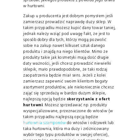
sprzedać jakiegoś produktu z powodu jego braku
w hurtowni.
Zakup u producenta jest dobrym pomysłem jeśli
zamierzasz prowadzić naprawdę duży sklep. W
takim przypadku możesz kupić dany towar taniej,
jednak należy wziąć pod uwagę fakt, że jest to
sposób dobry dla tych, którzy mogą pozwolić
sobie na zakup nawet kilkuset sztuk danego
produktu i znajdą na niego klientów. Mimo że
produkty takie jak kosmetyki mają dość długie
daty ważności, jeśli chcesz prowadzić niewielki
sklepik, mało prawdopodobne, że taki rodzaj
zaopatrzenia będzie miał sens. Jeżeli z kolei
zamierzasz zapewnić swoim klientom bogaty
asortyment produktów, ale niekoniecznie chcesz
zająć się sprzedażą w bardzo dużym sklepie,
najlepszą opcją będzie
skorzystanie z ofert
hurtowni
. Możesz sprzedawać np. produkty
wyspecjalizowane, przeznaczone do włosów (w
takim przypadku najlepszą opcją będzie
hurtownia szamponów
do włosów i odżywek lub
taka hurtownia, która ma duży i zróżnicowany
wybór tego typu produktów w swojej ofercie),