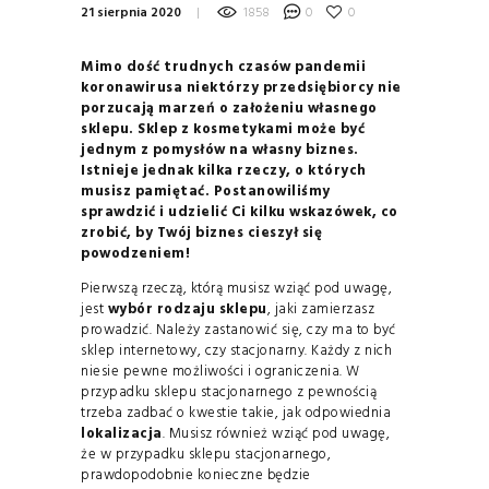
21 sierpnia 2020
1858
0
0
Mimo dość trudnych czasów pandemii
koronawirusa niektórzy przedsiębiorcy nie
porzucają marzeń o założeniu własnego
sklepu. Sklep z kosmetykami może być
jednym z pomysłów na własny biznes.
Istnieje jednak kilka rzeczy, o których
musisz pamiętać. Postanowiliśmy
sprawdzić i udzielić Ci kilku wskazówek, co
zrobić, by Twój biznes cieszył się
powodzeniem!
Pierwszą rzeczą, którą musisz wziąć pod uwagę,
jest
wybór rodzaju sklepu
, jaki zamierzasz
prowadzić. Należy zastanowić się, czy ma to być
sklep internetowy, czy stacjonarny. Każdy z nich
niesie pewne możliwości i ograniczenia. W
przypadku sklepu stacjonarnego z pewnością
trzeba zadbać o kwestie takie, jak odpowiednia
lokalizacja
. Musisz również wziąć pod uwagę,
że w przypadku sklepu stacjonarnego,
prawdopodobnie konieczne będzie