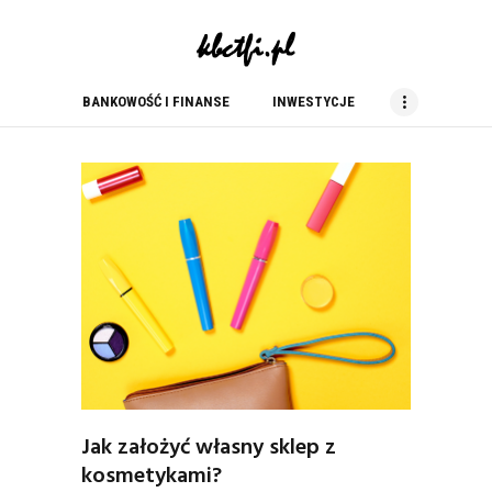
kbc tfi
blog finansowy
BANKOWOŚĆ I FINANSE
INWESTYCJE
BANKOWOŚĆ I FINANSE
INWESTYCJE
NIERUCHOMOŚCI
PORADY
PRACA
USŁUGI
ZAKUPY
Jak założyć własny sklep z
kosmetykami?