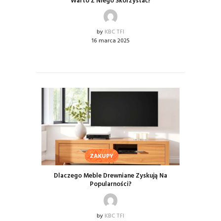
Warto Z Niego Skorzystać?
by
KBC TFI
16 marca 2025
ZAKUPY
Dlaczego Meble Drewniane Zyskują Na
Popularności?
by
KBC TFI