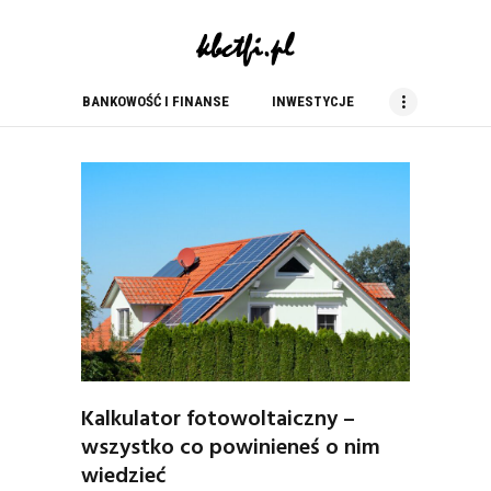
kbc tfi
blog finansowy
BANKOWOŚĆ I FINANSE
INWESTYCJE
BANKOWOŚĆ I FINANSE
INWESTYCJE
NIERUCHOMOŚCI
PORADY
PRACA
USŁUGI
ZAKUPY
Kalkulator fotowoltaiczny –
wszystko co powinieneś o nim
wiedzieć