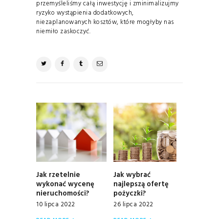
przemyśleliśmy całą inwestycję i zminimalizujmy
ryzyko wystąpienia dodatkowych,
niezaplanowanych kosztów, które mogłyby nas
niemiło zaskoczyć.
NAWIGACJA
WPISU
Jak rzetelnie
Jak wybrać
Previous
Next
wykonać wycenę
najlepszą ofertę
post:
post:
nieruchomości?
pożyczki?
10 lipca 2022
26 lipca 2022