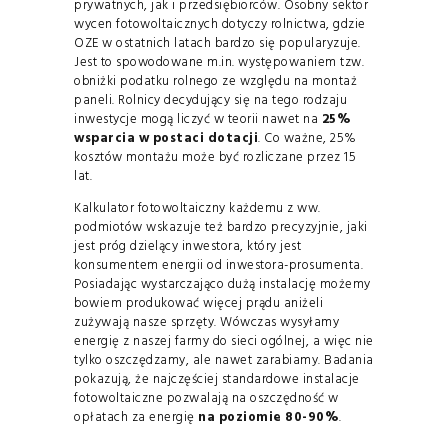
prywatnych, jak i przedsiębiorców. Osobny sektor
wycen fotowoltaicznych dotyczy rolnictwa, gdzie
OZE w ostatnich latach bardzo się popularyzuje.
Jest to spowodowane m.in. występowaniem tzw.
obniżki podatku rolnego ze względu na montaż
paneli. Rolnicy decydujący się na tego rodzaju
inwestycje mogą liczyć w teorii nawet na
25%
wsparcia w postaci dotacji
. Co ważne, 25%
kosztów montażu może być rozliczane przez 15
lat.
Kalkulator fotowoltaiczny każdemu z ww.
podmiotów wskazuje też bardzo precyzyjnie, jaki
jest próg dzielący inwestora, który jest
konsumentem energii od inwestora-prosumenta.
Posiadając wystarczająco dużą instalację możemy
bowiem produkować więcej prądu aniżeli
zużywają nasze sprzęty. Wówczas wysyłamy
energię z naszej farmy do sieci ogólnej, a więc nie
tylko oszczędzamy, ale nawet zarabiamy. Badania
pokazują, że najczęściej standardowe instalacje
fotowoltaiczne pozwalają na oszczędność w
opłatach za energię
na poziomie 80-90%
.