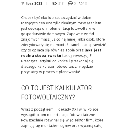
14 lipca 2022
2181
0
0
Chcesz być eko lub zaoszczędzić w dobie
rosnących cen energii? Idealnym rozwiązaniem
jest decyzja o implementacji fotowoltaiki w
gospodarstwie domowym. Zapewne wśród
znajomych masz już co najmniej kilka osób, które
zdecydowały się na montaż paneli. Jak sprawdzić,
czy to opłaca się również Tobie oraz
jaka jest
realna stopa zwrotu
takiej inwestycji?
Przeczytaj artykuł do końca i przekonaj się,
dlaczego kalkulator fotowoltaiczny będzie
przydatny w procesie planowania!
CO TO JEST KALKULATOR
FOTOWOLTAICZNY?
Wraz z początkiem III dekady XXI w. w Polsce
wystąpił boom na instalacje fotowoltaiczne.
Powszechnie rozwinął się więc sektor firm, które
zajmują się montażem ogniw oraz wyceną całej