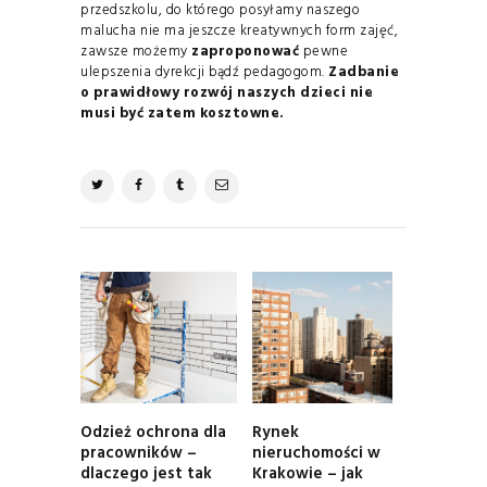
przedszkolu, do którego posyłamy naszego
malucha nie ma jeszcze kreatywnych form zajęć,
zawsze możemy
zaproponować
pewne
ulepszenia dyrekcji bądź pedagogom.
Zadbanie
o prawidłowy rozwój naszych dzieci nie
musi być zatem kosztowne.
NAWIGACJA
WPISU
Odzież ochrona dla
Rynek
Previous
Next
pracowników –
nieruchomości w
post:
post:
dlaczego jest tak
Krakowie – jak