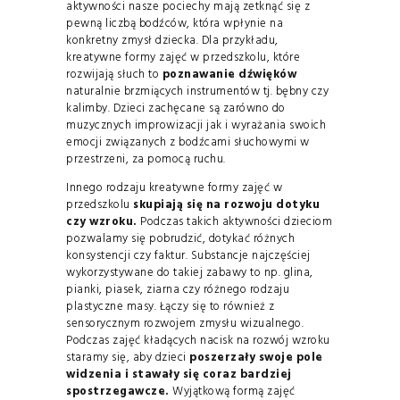
aktywności nasze pociechy mają zetknąć się z
pewną liczbą bodźców, która wpłynie na
konkretny zmysł dziecka. Dla przykładu,
kreatywne formy zajęć w przedszkolu, które
rozwijają słuch to
poznawanie dźwięków
naturalnie brzmiących instrumentów tj. bębny czy
kalimby. Dzieci zachęcane są zarówno do
muzycznych improwizacji jak i wyrażania swoich
emocji związanych z bodźcami słuchowymi w
przestrzeni, za pomocą ruchu.
Innego rodzaju kreatywne formy zajęć w
przedszkolu
skupiają się na rozwoju dotyku
czy wzroku.
Podczas takich aktywności dzieciom
pozwalamy się pobrudzić, dotykać różnych
konsystencji czy faktur. Substancje najczęściej
wykorzystywane do takiej zabawy to np. glina,
pianki, piasek, ziarna czy różnego rodzaju
plastyczne masy. Łączy się to również z
sensorycznym rozwojem zmysłu wizualnego.
Podczas zajęć kładących nacisk na rozwój wzroku
staramy się, aby dzieci
poszerzały swoje pole
widzenia i stawały się coraz bardziej
spostrzegawcze.
Wyjątkową formą zajęć