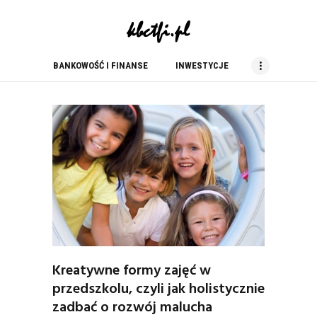
kbc tfi
blog finansowy
BANKOWOŚĆ I FINANSE
INWESTYCJE
BANKOWOŚĆ I FINANSE
INWESTYCJE
NIERUCHOMOŚCI
PORADY
PRACA
USŁUGI
ZAKUPY
Kreatywne formy zajęć w
przedszkolu, czyli jak holistycznie
zadbać o rozwój malucha