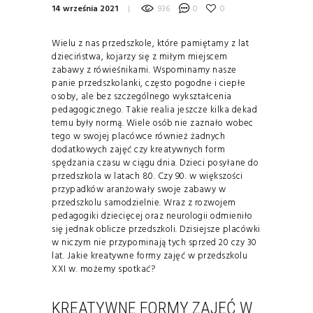
14 września 2021
936
0
0
Wielu z nas przedszkole, które pamiętamy z lat
dzieciństwa, kojarzy się z miłym miejscem
zabawy z rówieśnikami. Wspominamy nasze
panie przedszkolanki, często pogodne i ciepłe
osoby, ale bez szczególnego wykształcenia
pedagogicznego. Takie realia jeszcze kilka dekad
temu były normą. Wiele osób nie zaznało wobec
tego w swojej placówce również żadnych
dodatkowych zajęć czy kreatywnych form
spędzania czasu w ciągu dnia. Dzieci posyłane do
przedszkola w latach 80. Czy 90. w większości
przypadków aranżowały swoje zabawy w
przedszkolu samodzielnie. Wraz z rozwojem
pedagogiki dziecięcej oraz neurologii odmieniło
się jednak oblicze przedszkoli. Dzisiejsze placówki
w niczym nie przypominają tych sprzed 20 czy 30
lat. Jakie kreatywne formy zajęć w przedszkolu
XXI w. możemy spotkać?
KREATYWNE FORMY ZAJĘĆ W