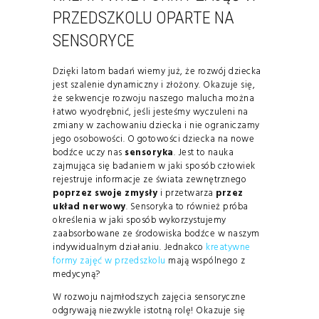
PRZEDSZKOLU OPARTE NA
SENSORYCE
Dzięki latom badań wiemy już, że rozwój dziecka
jest szalenie dynamiczny i złożony. Okazuje się,
że sekwencje rozwoju naszego malucha można
łatwo wyodrębnić, jeśli jesteśmy wyczuleni na
zmiany w zachowaniu dziecka i nie ograniczamy
jego osobowości. O gotowości dziecka na nowe
bodźce uczy nas
sensoryka
. Jest to nauka
zajmująca się badaniem w jaki sposób człowiek
rejestruje informacje ze świata zewnętrznego
poprzez swoje zmysły
i przetwarza
przez
układ nerwowy
. Sensoryka to również próba
określenia w jaki sposób wykorzystujemy
zaabsorbowane ze środowiska bodźce w naszym
indywidualnym działaniu. Jednakco
kreatywne
formy zajęć w przedszkolu
mają wspólnego z
medycyną?
W rozwoju najmłodszych zajęcia sensoryczne
odgrywają niezwykle istotną rolę! Okazuje się