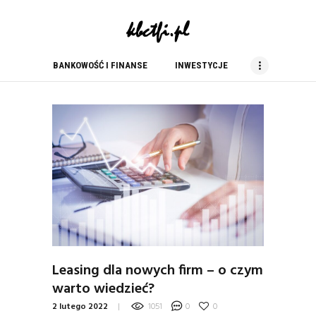
kbc tfi
blog finansowy
BANKOWOŚĆ I FINANSE
INWESTYCJE
BANKOWOŚĆ I FINANSE
INWESTYCJE
NIERUCHOMOŚCI
PORADY
PRACA
USŁUGI
ZAKUPY
Leasing dla nowych firm – o czym
warto wiedzieć?
2 lutego 2022
1051
0
0