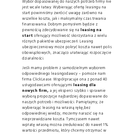
Wybór dopasowanej do naszych potrzeb firmy nie
jest wcale łatwy. Wybierając ofertę leasingu na
start powinniśmy zwrócić uwagę zarówno na
wszelkie koszta, jak i maksymalny czas trwania
finansowania. Dobrym pomysłem będzie z
pewnością zdecydowanie się na
leasing na
start
oferujący możliwość skorzystania z wielu
różnych pakietów ubezpieczeń. Leasing
ubezpieczeniowy może pokryć koszta nawet polis
obowiązkowych, znacząco ułatwiając rozpoczęcie
działalności.
Jeśli mamy problem z samodzielnym wyborem
odpowiedniego leasingodawcy – pomoże nam
firma ClickLease. Współpracuje ona z ponad 40
usługodawcami oferującymi
leasing dla
nowych firm,
a jej eksperci szybko i sprawnie
wybiorą propozycje najbardziej dopasowane do
naszych potrzeb i możliwości. Pamiętajmy, że
wybierając leasing na własną rękę,bez
odpowiedniej wiedzy, możemy narazić się na
nieprzewidziane koszta. Tymczasem nawet
wpłatę własną można zredukować do nawet 1%
wartości przedmiotu, który chcemy otrzymać w