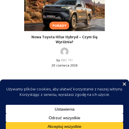
PORADY
Nowa Toyota Hilux Hybryd – Czym Się
Wyróżnia?
by
KBC TFI
20 czerwca 2026
KBC TFI © 2026. Wszelkie prawa zastrzeżone. Do
tworzenia tekstów i obrazów wykorzystujemy
narzędzia AI. Zależy nam na najwyższej jakości,
dlatego przed publikacją wszystkie informacje są
skrupulatnie sprawdzane i weryfikowane
merytorycznie.