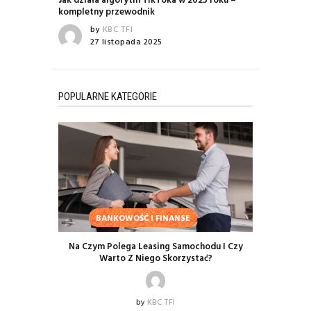
Jak działa algorytm TikToka w 2025 roku –
kompletny przewodnik
by
KBC TFI
27 listopada 2025
POPULARNE KATEGORIE
BANKOWOŚĆ I FINANSE
Na Czym Polega Leasing Samochodu I Czy
Warto Z Niego Skorzystać?
by
KBC TFI