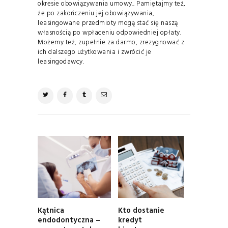
okresie obowiązywania umowy.. Pamiętajmy też,
że po zakończeniu jej obowiązywania,
leasingowane przedmioty mogą stać się naszą
własnością po wpłaceniu odpowiedniej opłaty.
Możemy też, zupełnie za darmo, zrezygnować z
ich dalszego użytkowania i zwrócić je
leasingodawcy.
NAWIGACJA
WPISU
Kątnica
Kto dostanie
Previous
Next
endodontyczna –
kredyt
post:
post: