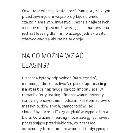
Otwierasz własną działalność? Pamiętaj, że z tym
przedsięwzięciem wiązało się będzie wiele,
często niemałych, inwestycji. Jedną z najlepszych,
o ile nie najlepszą możliwością ich sfinansowania
jest zaś leasing dla firm. Dlaczego jednak warto
zdecydować się akurat na tę opcję?
NA CO MOŻNA WZIĄĆ
LEASING?
Przesadą byłaby odpowiedź “na wszystko”,
niemniej jednak możliwości, jakie daje
leasing
na start
są naprawdę bardzo imponujące. W
ramach oferty leasingu finansowanie możemy
starać się o uzyskanie niedużym kosztem zarówno
maszyn budowlanych, samochodów, jak i
chociażby sprzętu IT czy artykułów wyposażenia
biura. Co ważne – leasing może zaciągnąć nawet
początkujący przedsiębiorca, co znacząco
odróżnia tę formę finansowania od tradycyjnego