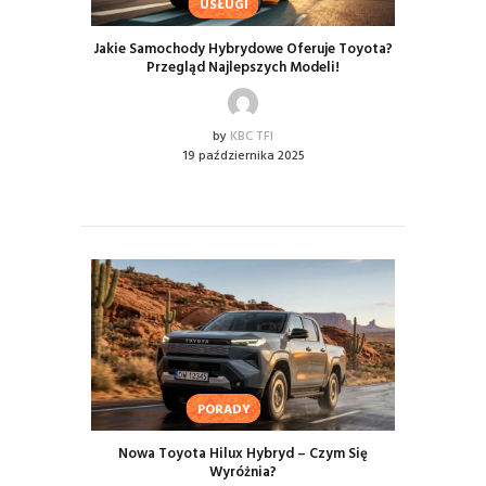
USŁUGI
Jakie Samochody Hybrydowe Oferuje Toyota?
Przegląd Najlepszych Modeli!
by
KBC TFI
19 października 2025
PORADY
Nowa Toyota Hilux Hybryd – Czym Się
Wyróżnia?