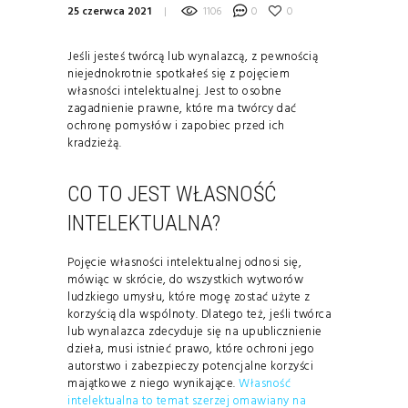
25 czerwca 2021
1106
0
0
Jeśli jesteś twórcą lub wynalazcą, z pewnością
niejednokrotnie spotkałeś się z pojęciem
własności intelektualnej. Jest to osobne
zagadnienie prawne, które ma twórcy dać
ochronę pomysłów i zapobiec przed ich
kradzieżą.
CO TO JEST WŁASNOŚĆ
INTELEKTUALNA?
Pojęcie własności intelektualnej odnosi się,
mówiąc w skrócie, do wszystkich wytworów
ludzkiego umysłu, które mogę zostać użyte z
korzyścią dla wspólnoty. Dlatego też, jeśli twórca
lub wynalazca zdecyduje się na upublicznienie
dzieła, musi istnieć prawo, które ochroni jego
autorstwo i zabezpieczy potencjalne korzyści
majątkowe z niego wynikające.
Własność
intelektualna to temat szerzej omawiany na