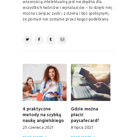
własnością intelektualną jest niezbędna dla
wszystkich twórców i wynalazców – to dzięki niej
można czerpać zyski i z dzieła i być spokojnym,
że pomysł nie zostanie przez kogoś podebrany.
NAWIGACJA
WPISU
4 praktyczne
Gdzie można
Previous
Next
metody na szybką
płacić
post:
post:
naukę angielskiego
paysafecard?
25 czerwca 2021
8 lipca 2021