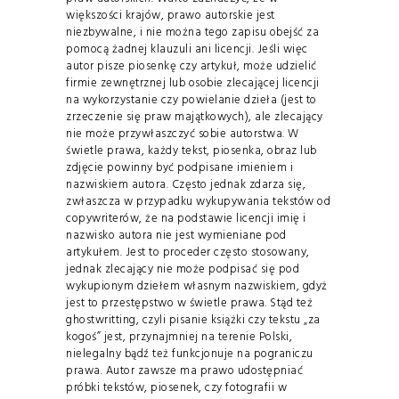
większości krajów, prawo autorskie jest
niezbywalne, i nie można tego zapisu obejść za
pomocą żadnej klauzuli ani licencji. Jeśli więc
autor pisze piosenkę czy artykuł, może udzielić
firmie zewnętrznej lub osobie zlecającej licencji
na wykorzystanie czy powielanie dzieła (jest to
zrzeczenie się praw majątkowych), ale zlecający
nie może przywłaszczyć sobie autorstwa. W
świetle prawa, każdy tekst, piosenka, obraz lub
zdjęcie powinny być podpisane imieniem i
nazwiskiem autora. Często jednak zdarza się,
zwłaszcza w przypadku wykupywania tekstów od
copywriterów, że na podstawie licencji imię i
nazwisko autora nie jest wymieniane pod
artykułem. Jest to proceder często stosowany,
jednak zlecający nie może podpisać się pod
wykupionym dziełem własnym nazwiskiem, gdyż
jest to przestępstwo w świetle prawa. Stąd też
ghostwritting, czyli pisanie książki czy tekstu „za
kogoś” jest, przynajmniej na terenie Polski,
nielegalny bądź też funkcjonuje na pograniczu
prawa. Autor zawsze ma prawo udostępniać
próbki tekstów, piosenek, czy fotografii w