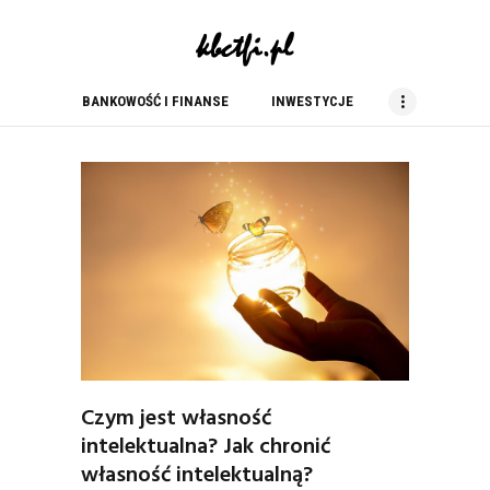
kbc tfi
blog finansowy
BANKOWOŚĆ I FINANSE
INWESTYCJE
BANKOWOŚĆ I FINANSE
INWESTYCJE
NIERUCHOMOŚCI
PORADY
PRACA
USŁUGI
ZAKUPY
Czym jest własność
intelektualna? Jak chronić
własność intelektualną?