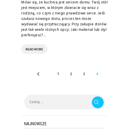
Mówi się, że kuchnia jest sercem domu. Twój stół
jest miejscem, w którym zbieracie się wraz z
rodziną, co czyni z niego prawdziwe serce. Jeśli
szukasz nowego stołu, proces ten może
wydawać się przytłaczający. Przy zakupie stołów
jest tak wiele różnych opcji. Jaki materiał lub styl
preferujesz?…
READ MORE
STRONICOWANIE
PAGE
1
PAGE
2
PAGE
3
PAGE
4
WPISÓW
Szukaj:
NAJNOWSZE