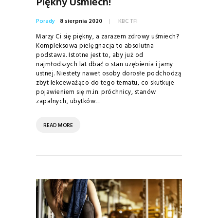
Piękny Uśmiech!
Porady
8 sierpnia 2020
KBC TFI
Marzy Ci się piękny, a zarazem zdrowy uśmiech?
Kompleksowa pielęgnacja to absolutna
podstawa. Istotne jest to, aby już od
najmłodszych lat dbać o stan uzębienia i jamy
ustnej. Niestety nawet osoby dorosłe podchodzą
zbyt lekceważąco do tego tematu, co skutkuje
pojawieniem się m.in. próchnicy, stanów
zapalnych, ubytków…
READ MORE